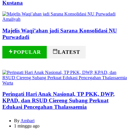
Kustana
Categories
Amaliyah
Majelis Waqi’ahan jadi Sarana Konsolidasi NU
Purwadadi
POPULAR
LATEST
Categories
Warta
Peringati Hari Anak Nasional, TP PKK, DWP,
KPAD, dan RSUD Ciereng Subang Perkuat
Edukasi Pencegahan Thalassaemia
By
Ambari
1 minggu ago