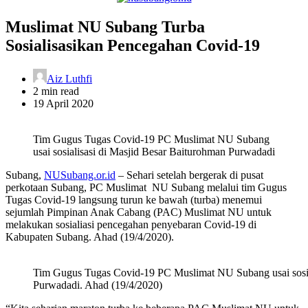
nusubang.or.id
Muslimat NU Subang Turba
Sosialisasikan Pencegahan Covid-19
Aiz Luthfi
Estimated
2 min read
read
19 April 2020
time
Tim Gugus Tugas Covid-19 PC Muslimat NU Subang
usai sosialisasi di Masjid Besar Baiturohman Purwadadi
Subang,
NUSubang.or.id
– Sehari setelah bergerak di pusat
perkotaan Subang, PC Muslimat NU Subang melalui tim Gugus
Tugas Covid-19 langsung turun ke bawah (turba) menemui
sejumlah Pimpinan Anak Cabang (PAC) Muslimat NU untuk
melakukan sosialiasi pencegahan penyebaran Covid-19 di
Kabupaten Subang. Ahad (19/4/2020).
Tim Gugus Tugas Covid-19 PC Muslimat NU Subang usai sosia
Purwadadi. Ahad (19/4/2020)