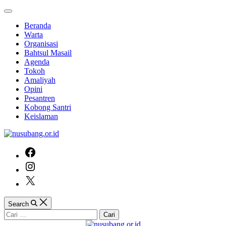
Skip
Off
to
Canvas
Beranda
content
Warta
Organisasi
Bahtsul Masail
Agenda
Tokoh
Amaliyah
Opini
Pesantren
Kobong Santri
Keislaman
facebook
instagram
twitter
Search
Cari
untuk: