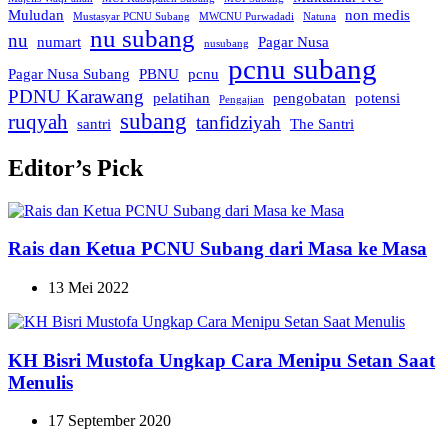
Muludan
non medis
Mustasyar PCNU Subang
MWCNU Purwadadi
Natuna
nu subang
nu
numart
Pagar Nusa
nusubang
pcnu subang
Pagar Nusa Subang
PBNU
pcnu
PDNU Karawang
pelatihan
pengobatan
potensi
Pengajian
subang
ruqyah
tanfidziyah
santri
The Santri
Editor’s Pick
Rais dan Ketua PCNU Subang dari Masa ke Masa
13 Mei 2022
KH Bisri Mustofa Ungkap Cara Menipu Setan Saat
Menulis
17 September 2020