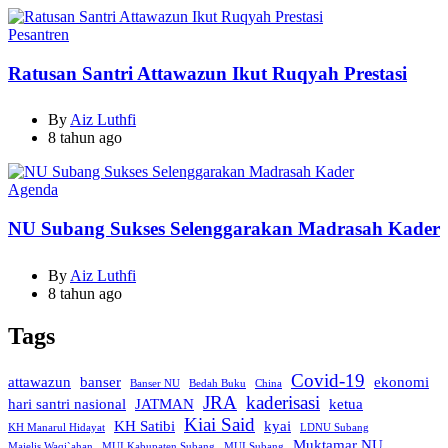
Categories
Pesantren
Ratusan Santri Attawazun Ikut Ruqyah Prestasi
By
Aiz Luthfi
8 tahun ago
Categories
Agenda
NU Subang Sukses Selenggarakan Madrasah Kader
By
Aiz Luthfi
8 tahun ago
Tags
Covid-19
attawazun
banser
ekonomi
Banser NU
Bedah Buku
China
JRA
kaderisasi
hari santri nasional
JATMAN
ketua
Kiai Said
KH Satibi
kyai
KH Manarul Hidayat
LDNU Subang
Muktamar NU
Majelis Waqi`ahan
MUI Kabupaten Subang
MUI Subang