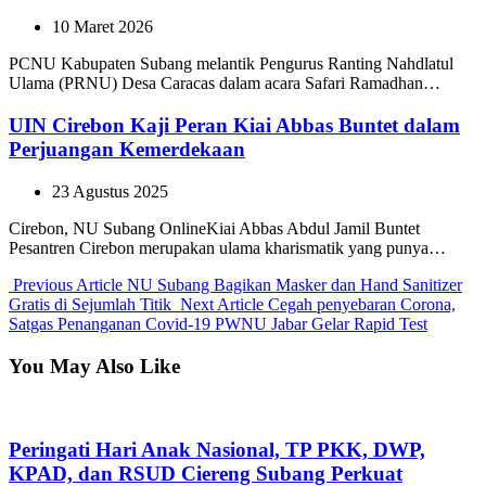
10 Maret 2026
PCNU Kabupaten Subang melantik Pengurus Ranting Nahdlatul
Ulama (PRNU) Desa Caracas dalam acara Safari Ramadhan…
UIN Cirebon Kaji Peran Kiai Abbas Buntet dalam
Perjuangan Kemerdekaan
23 Agustus 2025
Cirebon, NU Subang OnlineKiai Abbas Abdul Jamil Buntet
Pesantren Cirebon merupakan ulama kharismatik yang punya…
Previous
Previous Article
NU Subang Bagikan Masker dan Hand Sanitizer
Post:
Next
Gratis di Sejumlah Titik
Next Article
Cegah penyebaran Corona,
Post:
Satgas Penanganan Covid-19 PWNU Jabar Gelar Rapid Test
You May Also Like
Peringati Hari Anak Nasional, TP PKK, DWP,
KPAD, dan RSUD Ciereng Subang Perkuat