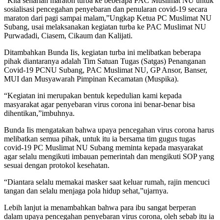
“Kita seharian maraton turba ke beberapa PAC Muslimat NU untuk
sosialisasi pencegahan penyebaran dan penularan covid-19 secara
maraton dari pagi sampai malam,”Ungkap Ketua PC Muslimat NU
Subang, usai melaksanakan kegiatan turba ke PAC Muslimat NU
Purwadadi, Ciasem, Cikaum dan Kalijati.
Ditambahkan Bunda Iis, kegiatan turba ini melibatkan beberapa
pihak diantaranya adalah Tim Satuan Tugas (Satgas) Penanganan
Covid-19 PCNU Subang, PAC Muslimat NU, GP Ansor, Banser,
MUI dan Musyawarah Pimpinan Kecamatan (Muspika).
“Kegiatan ini merupakan bentuk kepedulian kami kepada
masyarakat agar penyebaran virus corona ini benar-benar bisa
dihentikan,”imbuhnya.
Bunda Iis mengatakan bahwa upaya pencegahan virus corona harus
melibatkan semua pihak, untuk itu ia bersama tim gugus tugas
covid-19 PC Muslimat NU Subang meminta kepada masyarakat
agar selalu mengikuti imbauan pemerintah dan mengikuti SOP yang
sesuai dengan protokol kesehatan.
“Diantara selalu memakai masker saat keluar rumah, rajin mencuci
tangan dan selalu menjaga pola hidup sehat,”ujarnya.
Lebih lanjut ia menambahkan bahwa para ibu sangat berperan
dalam upaya pencegahan penyebaran virus corona, oleh sebab itu ia