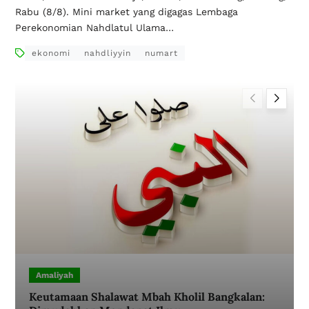
Rabu (8/8). Mini market yang digagas Lembaga
Perekonomian Nahdlatul Ulama…
ekonomi
nahdliyyin
numart
Amaliyah
Keutamaan Shalawat Mbah Kholil Bangkalan: