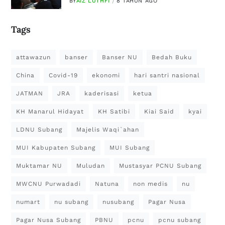
BY
AIZ LUTHFI
8 TAHUN AGO
Tags
attawazun
banser
Banser NU
Bedah Buku
China
Covid-19
ekonomi
hari santri nasional
JATMAN
JRA
kaderisasi
ketua
KH Manarul Hidayat
KH Satibi
Kiai Said
kyai
LDNU Subang
Majelis Waqi`ahan
MUI Kabupaten Subang
MUI Subang
Muktamar NU
Muludan
Mustasyar PCNU Subang
MWCNU Purwadadi
Natuna
non medis
nu
numart
nu subang
nusubang
Pagar Nusa
Pagar Nusa Subang
PBNU
pcnu
pcnu subang