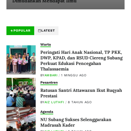
Dimudahkan Mendapat Ilmu
POPULAR
LATEST
Warta
Peringati Hari Anak Nasional, TP PKK,
DWP, KPAD, dan RSUD Ciereng Subang
Perkuat Edukasi Pencegahan
Thalassaemia
BY
AMBARI
1 MINGGU AGO
Pesantren
Ratusan Santri Attawazun Ikut Ruqyah
Prestasi
BY
AIZ LUTHFI
8 TAHUN AGO
Agenda
NU Subang Sukses Selenggarakan
Madrasah Kader