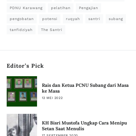
PDNU Karawang
pelatihan
Pengajian
pengobatan
potensi
ruqyah
santri
subang
tanfidziyah
The Santri
Editor’s Pick
Rais dan Ketua PCNU Subang dari Masa
ke Masa
13 MEI 2022
KH Bisri Mustofa Ungkap Cara Menipu
Setan Saat Menulis
17 SEPTEMBER 2020