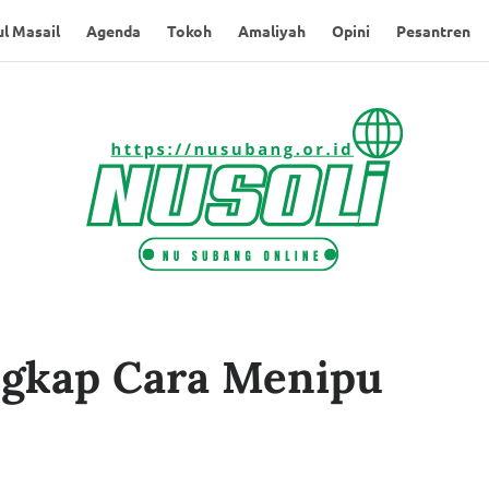
l Masail
Agenda
Tokoh
Amaliyah
Opini
Pesantren
ngkap Cara Menipu