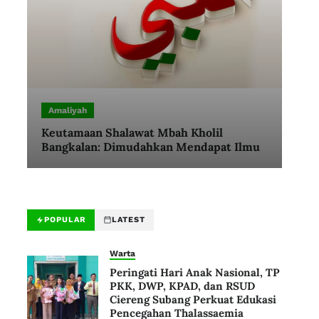
Amaliyah
Keutamaan Shalawat Mbah Kholil
Bangkalan: Dimudahkan Mendapat Ilmu
POPULAR
LATEST
Warta
Peringati Hari Anak Nasional, TP
PKK, DWP, KPAD, dan RSUD
Ciereng Subang Perkuat Edukasi
Pencegahan Thalassaemia