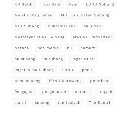
KH Satibi
Kiai Said
kyai
LDNU Subang
Majelis Waqi`ahan
MUI Kabupaten Subang
MUI Subang
Muktamar NU
Muludan
Mustasyar PCNU Subang
MWCNU Purwadadi
Natuna
non medis
nu
numart
nu subang
nusubang
Pagar Nusa
Pagar Nusa Subang
PBNU
pcnu
pcnu subang
PDNU Karawang
pelatihan
Pengajian
pengobatan
potensi
ruqyah
santri
subang
tanfidziyah
The Santri