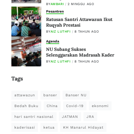
BY
AMBARI
2 MINGGU AGO
Pesantren
Ratusan Santri Attawazun Ikut
Ruqyah Prestasi
BY
AIZ LUTHFI
8 TAHUN AGO
Agenda
NU Subang Sukses
Selenggarakan Madrasah Kader
BY
AIZ LUTHFI
8 TAHUN AGO
Tags
attawazun
banser
Banser NU
Bedah Buku
China
Covid-19
ekonomi
hari santri nasional
JATMAN
JRA
kaderisasi
ketua
KH Manarul Hidayat