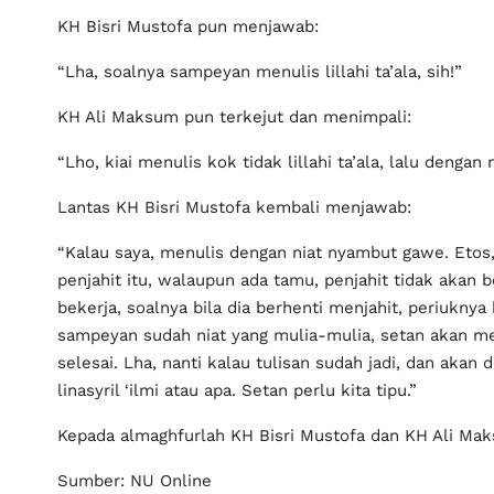
KH Bisri Mustofa pun menjawab:
“Lha, soalnya sampeyan menulis lillahi ta’ala, sih!”
KH Ali Maksum pun terkejut dan menimpali:
“Lho, kiai menulis kok tidak lillahi ta’ala, lalu dengan 
Lantas KH Bisri Mustofa kembali menjawab:
“Kalau saya, menulis dengan niat nyambut gawe. Etos,
penjahit itu, walaupun ada tamu, penjahit tidak akan
bekerja, soalnya bila dia berhenti menjahit, periuknya
sampeyan sudah niat yang mulia-mulia, setan akan 
selesai. Lha, nanti kalau tulisan sudah jadi, dan akan 
linasyril ‘ilmi atau apa. Setan perlu kita tipu.”
Kepada almaghfurlah KH Bisri Mustofa dan KH Ali Maks
Sumber: NU Online