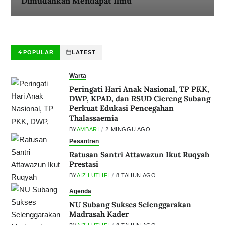
Dimudahkan Mendapat Ilmu
POPULAR
LATEST
Warta
Peringati Hari Anak Nasional, TP PKK,
DWP, KPAD, dan RSUD Ciereng Subang
Perkuat Edukasi Pencegahan
Thalassaemia
BY
AMBARI
2 MINGGU AGO
Pesantren
Ratusan Santri Attawazun Ikut Ruqyah
Prestasi
BY
AIZ LUTHFI
8 TAHUN AGO
Agenda
NU Subang Sukses Selenggarakan
Madrasah Kader