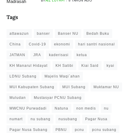
BY
AIZ LUTHFI
8 TAHUN AGO
Tags
attawazun
banser
Banser NU
Bedah Buku
China
Covid-19
ekonomi
hari santri nasional
JATMAN
JRA
kaderisasi
ketua
KH Manarul Hidayat
KH Satibi
Kiai Said
kyai
LDNU Subang
Majelis Waqi`ahan
MUI Kabupaten Subang
MUI Subang
Muktamar NU
Muludan
Mustasyar PCNU Subang
MWCNU Purwadadi
Natuna
non medis
nu
numart
nu subang
nusubang
Pagar Nusa
Pagar Nusa Subang
PBNU
pcnu
pcnu subang