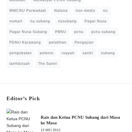
MWCNU Purwadadi
Natuna
non medis
nu
numart
nu subang
nusubang
Pagar Nusa
Pagar Nusa Subang
PBNU
pcnu
pcnu subang
PDNU Karawang
pelatihan
Pengajian
pengobatan
potensi
ruqyah
santri
subang
tanfidziyah
The Santri
Editor’s Pick
Rais dan Ketua PCNU Subang dari Masa
ke Masa
13 MEI 2022