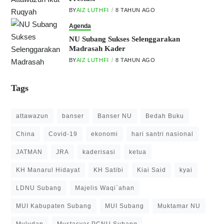
BY
AIZ LUTHFI
8 TAHUN AGO
Agenda
NU Subang Sukses Selenggarakan
Madrasah Kader
BY
AIZ LUTHFI
8 TAHUN AGO
Tags
attawazun
banser
Banser NU
Bedah Buku
China
Covid-19
ekonomi
hari santri nasional
JATMAN
JRA
kaderisasi
ketua
KH Manarul Hidayat
KH Satibi
Kiai Said
kyai
LDNU Subang
Majelis Waqi`ahan
MUI Kabupaten Subang
MUI Subang
Muktamar NU
Muludan
Mustasyar PCNU Subang