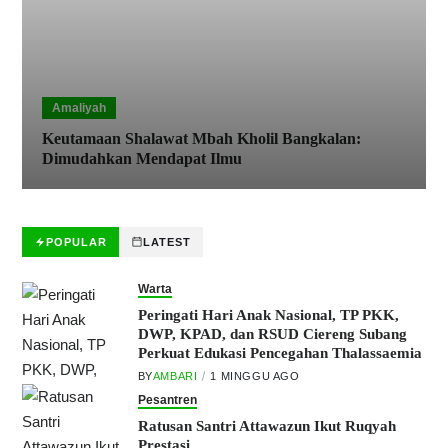
Amaliyah
Keutamaan Shalawat Mbah Kholil Bangkalan:
Dimudahkan Mendapat Ilmu
POPULAR
LATEST
Warta
Peringati Hari Anak Nasional, TP PKK,
DWP, KPAD, dan RSUD Ciereng Subang
Perkuat Edukasi Pencegahan Thalassaemia
BY
AMBARI
1 MINGGU AGO
Pesantren
Ratusan Santri Attawazun Ikut Ruqyah
Prestasi