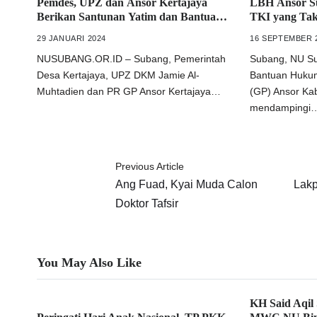
Pemdes, UPZ dan Ansor Kertajaya
LBH Ansor S
Berikan Santunan Yatim dan Bantuan
TKI yang Ta
Kemanusiaan
Diberangkat
29 JANUARI 2024
16 SEPTEMBER 
NUSUBANG.OR.ID – Subang, Pemerintah
Subang, NU S
Desa Kertajaya, UPZ DKM Jamie Al-
Bantuan Huku
Muhtadien dan PR GP Ansor Kertajaya…
(GP) Ansor Ka
mendampingi
Previous Article
Ang Fuad, Kyai Muda Calon
Lak
Doktor Tafsir
You May Also Like
KH Said Aqil