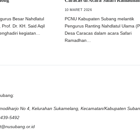
nong
Caracas di Acara Safari Ramadha
10 MARET 2026
gurus Besar Nahdlatul
PCNU Kabupaten Subang melantik
Prof. Dr. KH. Said Aqil
Pengurus Ranting Nahdlatul Ulama (
menghadiri kegiatan…
Desa Caracas dalam acara Safari
Ramadhan…
Subang:
rmodiharjo No 4, Kelurahan Sukamelang, Kecamatan/Kabupaten Suba
9439-5492
at@nusubang.or.id