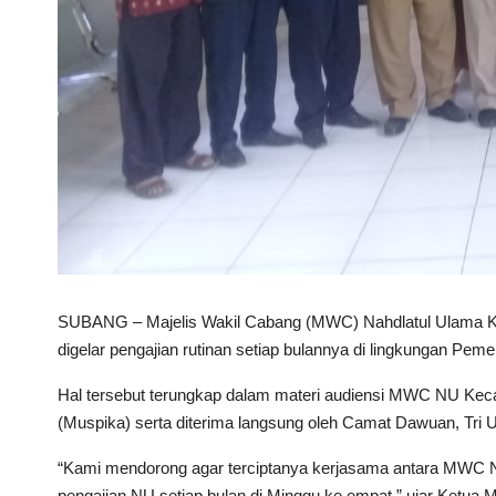
SUBANG – Majelis Wakil Cabang (MWC) Nahdlatul Ulama 
digelar pengajian rutinan setiap bulannya di lingkungan Pem
Hal tersebut terungkap dalam materi audiensi MWC NU Ke
(Muspika) serta diterima langsung oleh Camat Dawuan, Tri 
“Kami mendorong agar terciptanya kerjasama antara MWC 
pengajian NU setiap bulan di Minggu ke empat,” ujar Ketu