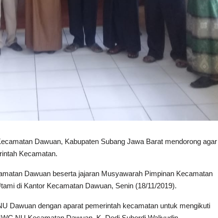
Kecamatan Dawuan, Kabupaten Subang Jawa Barat mendorong agar
erintah Kecamatan.
camatan Dawuan beserta jajaran Musyawarah Pimpinan Kecamatan
Utami di Kantor Kecamatan Dawuan, Senin (18/11/2019).
NU Dawuan dengan aparat pemerintah kecamatan untuk mengikuti
a MWC NU Kecamatan Dawuan, K. Dedi Suherdi Waliyudin.