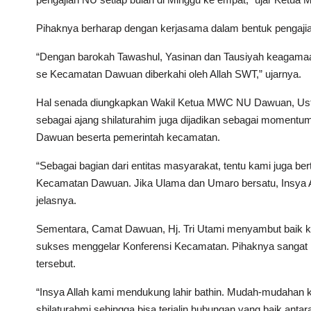
Pihaknya berharap dengan kerjasama dalam bentuk pengajia
“Dengan barokah Tawashul, Yasinan dan Tausiyah keagamaan
se Kecamatan Dawuan diberkahi oleh Allah SWT,” ujarnya.
Hal senada diungkapkan Wakil Ketua MWC NU Dawuan, Ust. A
sebagai ajang shilaturahim juga dijadikan sebagai momen
Dawuan beserta pemerintah kecamatan.
“Sebagai bagian dari entitas masyarakat, tentu kami juga
Kecamatan Dawuan. Jika Ulama dan Umaro bersatu, Insya A
jelasnya.
Sementara, Camat Dawuan, Hj. Tri Utami menyambut baik 
sukses menggelar Konferensi Kecamatan. Pihaknya sanga
tersebut.
“Insya Allah kami mendukung lahir bathin. Mudah-mudahan 
shilaturahmi sehingga bisa terjalin hubungan yang baik an