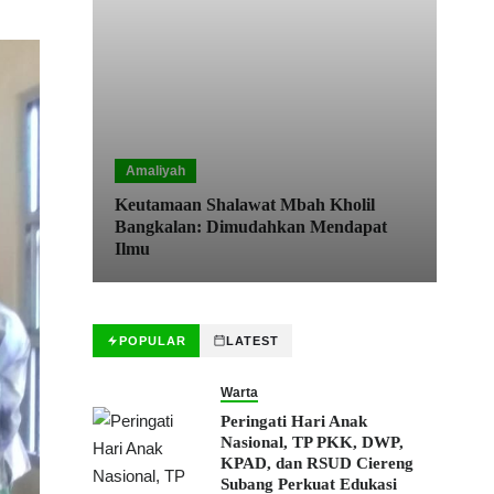
Amaliyah
Keutamaan Shalawat Mbah Kholil
R
Bangkalan: Dimudahkan Mendapat
Ilmu
POPULAR
LATEST
Warta
Peringati Hari Anak
Nasional, TP PKK, DWP,
KPAD, dan RSUD Ciereng
Subang Perkuat Edukasi