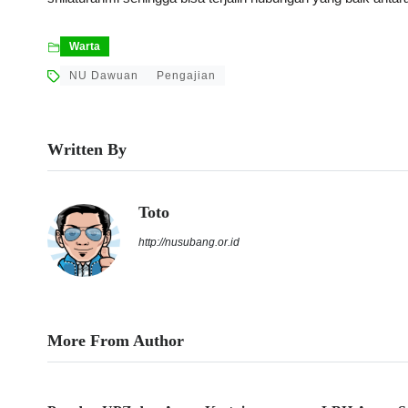
Warta
NU Dawuan
Pengajian
Written By
Toto
http://nusubang.or.id
More From Author