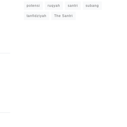
potensi
ruqyah
santri
subang
tanfidziyah
The Santri