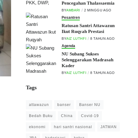
Pencegahan Thalassaemia
BY
AMBARI
2 MINGGU AGO
Pesantren
Ratusan Santri Attawazun
Ikut Ruqyah Prestasi
BY
AIZ LUTHFI
8 TAHUN AGO
Agenda
NU Subang Sukses
Selenggarakan Madrasah
Kader
BY
AIZ LUTHFI
8 TAHUN AGO
Tags
attawazun
banser
Banser NU
Bedah Buku
China
Covid-19
ekonomi
hari santri nasional
JATMAN