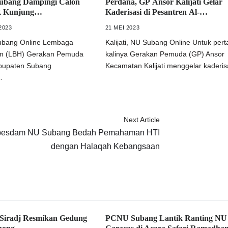
ubang Dampingi Calon
Perdana, GP Ansor Kalijati Gelar
k Kunjung
Kaderisasi di Pesantren Al-
kan
Musadadiyyah
2023
21 MEI 2023
ubang Online Lembaga
Kalijati, NU Subang Online Untuk per
m (LBH) Gerakan Pemuda
kalinya Gerakan Pemuda (GP) Ansor
bupaten Subang
Kecamatan Kalijati menggelar kaderi
…
Next Article
pesdam NU Subang Bedah Pemahaman HTI
dengan Halaqah Kebangsaan
 Siradj Resmikan Gedung
PCNU Subang Lantik Ranting NU