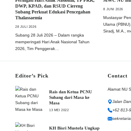
Peringati Hari Anak Nasional, TP PKK,
MWC NU Bi
DWP, KPAD, dan RSUD Ciereng
8 JUNI 2026
Subang Perkuat Edukasi Pencegahan
Thalassaemia
Mustasyar Pen
Ulama (PBNU), 
28 JULI 2026
Siradj, M.A., 
Subang 28 Juli 2026 – Dalam rangka
memperingati Hari Anak Nasional Tahun
2026, Tim Penggerak…
Editor’s Pick
Contact
Alamat NU 
Rais dan Ketua PCNU
Subang dari Masa ke
Jalan Da
Masa
+62 813-
13 MEI 2022
sekretari
KH Bisri Mustofa Ungkap