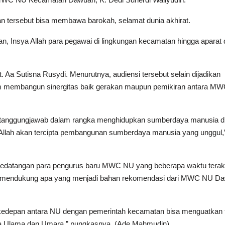
n tersebut bisa membawa barokah, selamat dunia akhirat.
, Insya Allah para pegawai di lingkungan kecamatan hingga aparat
a Sutisna Rusydi. Menurutnya, audiensi tersebut selain dijadikan
tum membangun sinergitas baik gerakan maupun pemikiran antara M
 bertanggungjawab dalam rangka menghidupkan sumberdaya manusia d
llah akan tercipta pembangunan sumberdaya manusia yang unggul,
kedatangan para pengurus baru MWC NU yang beberapa waktu terak
t mendukung apa yang menjadi bahan rekomendasi dari MWC NU D
kedepan antara NU dengan pemerintah kecamatan bisa menguatkan t
tara Ulama dan Umara,” pungkasnya. (Ade Mahmudin)