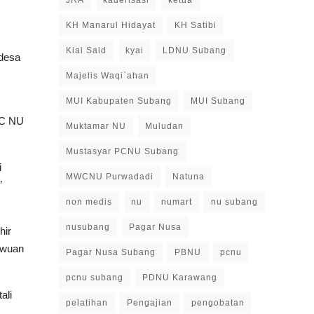
JRA
kaderisasi
ketua
KH Manarul Hidayat
KH Satibi
Kiai Said
kyai
LDNU Subang
 desa
Majelis Waqi`ahan
MUI Kabupaten Subang
MUI Subang
WC NU
Muktamar NU
Muludan
Mustasyar PCNU Subang
i
MWCNU Purwadadi
Natuna
”
non medis
nu
numart
nu subang
nusubang
Pagar Nusa
hir
awuan
Pagar Nusa Subang
PBNU
pcnu
pcnu subang
PDNU Karawang
ali
pelatihan
Pengajian
pengobatan