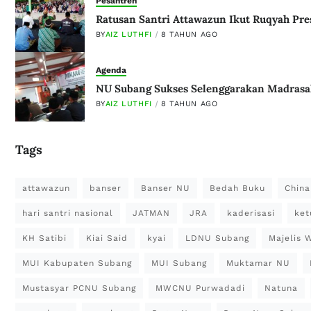
Pesantren
Ratusan Santri Attawazun Ikut Ruqyah Pre
BY
AIZ LUTHFI
8 TAHUN AGO
Agenda
NU Subang Sukses Selenggarakan Madrasa
BY
AIZ LUTHFI
8 TAHUN AGO
Tags
attawazun
banser
Banser NU
Bedah Buku
China
hari santri nasional
JATMAN
JRA
kaderisasi
ket
KH Satibi
Kiai Said
kyai
LDNU Subang
Majelis 
MUI Kabupaten Subang
MUI Subang
Muktamar NU
Mustasyar PCNU Subang
MWCNU Purwadadi
Natuna