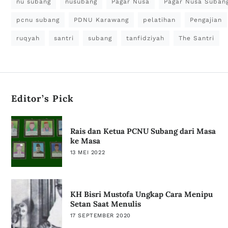
nu subang
nusubang
Pagar Nusa
Pagar Nusa Suban
pcnu subang
PDNU Karawang
pelatihan
Pengajian
ruqyah
santri
subang
tanfidziyah
The Santri
Editor’s Pick
Rais dan Ketua PCNU Subang dari Masa
ke Masa
13 MEI 2022
KH Bisri Mustofa Ungkap Cara Menipu
Setan Saat Menulis
17 SEPTEMBER 2020