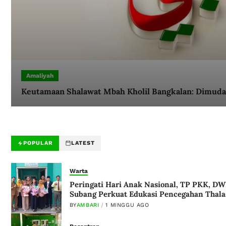
Amaliyah
Keutamaan Shalawat Mbah Kholil Bangkalan: Dimud
POPULAR
LATEST
Warta
Peringati Hari Anak Nasional, TP PKK, D
Subang Perkuat Edukasi Pencegahan Thala
BY
AMBARI
1 MINGGU AGO