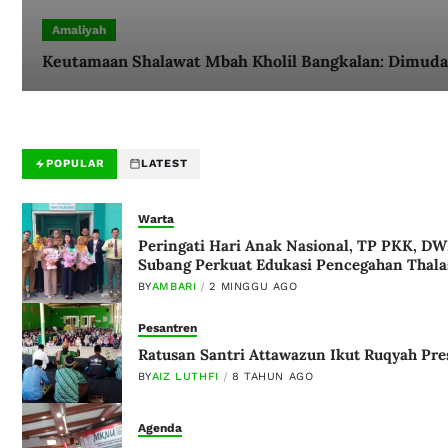
Amaliyah
Keutamaan Shalawat Mbah Kholil Bangkalan: Dimud
POPULAR
LATEST
Warta
Peringati Hari Anak Nasional, TP PKK, D
Subang Perkuat Edukasi Pencegahan Thala
BY
AMBARI
2 MINGGU AGO
Pesantren
Ratusan Santri Attawazun Ikut Ruqyah Pre
BY
AIZ LUTHFI
8 TAHUN AGO
Agenda