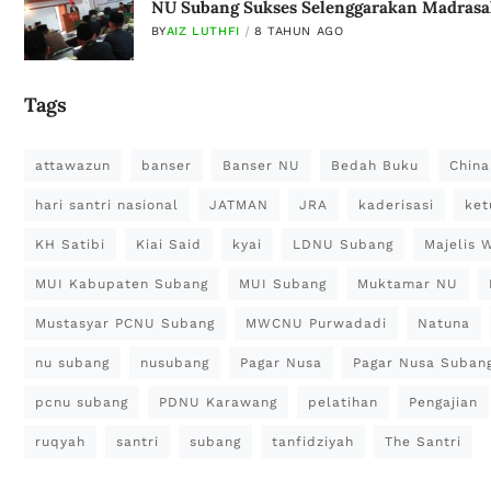
NU Subang Sukses Selenggarakan Madrasa
BY
AIZ LUTHFI
8 TAHUN AGO
Tags
attawazun
banser
Banser NU
Bedah Buku
China
hari santri nasional
JATMAN
JRA
kaderisasi
ket
KH Satibi
Kiai Said
kyai
LDNU Subang
Majelis 
MUI Kabupaten Subang
MUI Subang
Muktamar NU
Mustasyar PCNU Subang
MWCNU Purwadadi
Natuna
nu subang
nusubang
Pagar Nusa
Pagar Nusa Suban
pcnu subang
PDNU Karawang
pelatihan
Pengajian
ruqyah
santri
subang
tanfidziyah
The Santri