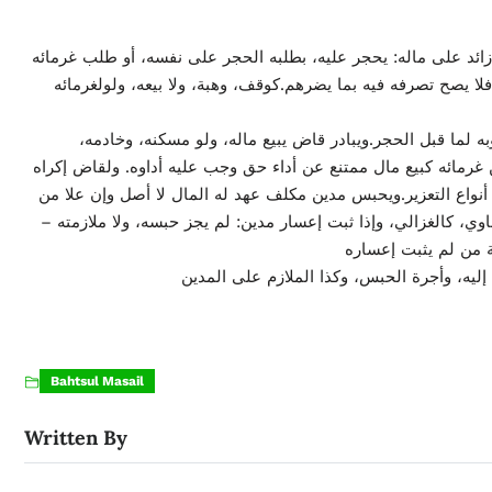
ائد على ماله: يحجر عليه، بطلبه الحجر على نفسه، أو طلب غرمائه
فلا يصح تصرفه فيه بما يضرهم.كوقف، وهبة، ولا بيعه، ولولغرمائه
به لما قبل الحجر.ويبادر قاض يبيع ماله، ولو مسكنه، وخادمه
غرمائه كبيع مال ممتنع عن أداء حق وجب عليه أداوه. ولقاض إكراه
أنواع التعزير.ويحبس مدين مكلف عهد له المال لا أصل وإن علا من
لحاوي، كالغزالي، وإذا ثبت إعسار مدين: لم يجز حبسه، ولا ملازمته
Bahtsul Masail
Written By