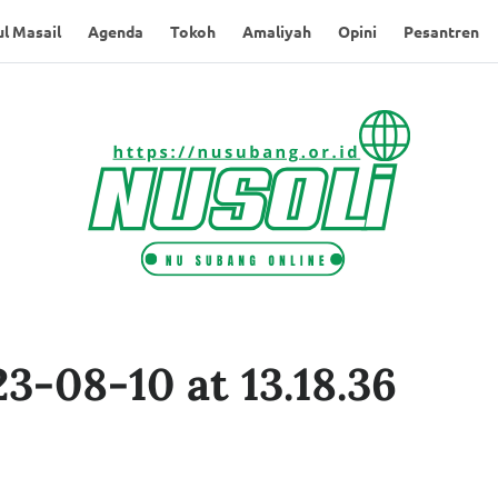
l Masail
Agenda
Tokoh
Amaliyah
Opini
Pesantren
-08-10 at 13.18.36