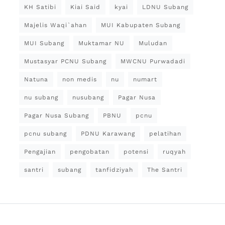
KH Satibi
Kiai Said
kyai
LDNU Subang
Majelis Waqi`ahan
MUI Kabupaten Subang
MUI Subang
Muktamar NU
Muludan
Mustasyar PCNU Subang
MWCNU Purwadadi
Natuna
non medis
nu
numart
nu subang
nusubang
Pagar Nusa
Pagar Nusa Subang
PBNU
pcnu
pcnu subang
PDNU Karawang
pelatihan
Pengajian
pengobatan
potensi
ruqyah
santri
subang
tanfidziyah
The Santri