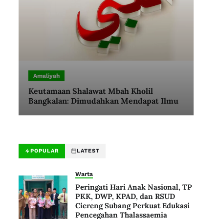
Amaliyah
Keutamaan Shalawat Mbah Kholil
Bangkalan: Dimudahkan Mendapat Ilmu
POPULAR
LATEST
Warta
Peringati Hari Anak Nasional, TP
PKK, DWP, KPAD, dan RSUD
Ciereng Subang Perkuat Edukasi
Pencegahan Thalassaemia