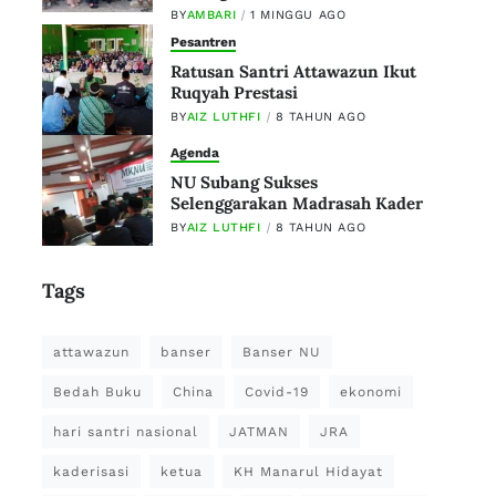
BY
AMBARI
1 MINGGU AGO
Pesantren
Ratusan Santri Attawazun Ikut
Ruqyah Prestasi
BY
AIZ LUTHFI
8 TAHUN AGO
Agenda
NU Subang Sukses
Selenggarakan Madrasah Kader
BY
AIZ LUTHFI
8 TAHUN AGO
Tags
attawazun
banser
Banser NU
Bedah Buku
China
Covid-19
ekonomi
hari santri nasional
JATMAN
JRA
kaderisasi
ketua
KH Manarul Hidayat