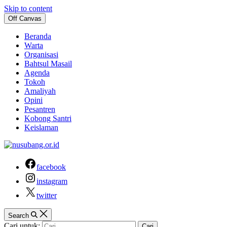
Skip to content
Off Canvas
Beranda
Warta
Organisasi
Bahtsul Masail
Agenda
Tokoh
Amaliyah
Opini
Pesantren
Kobong Santri
Keislaman
facebook
instagram
twitter
Search
Cari untuk: