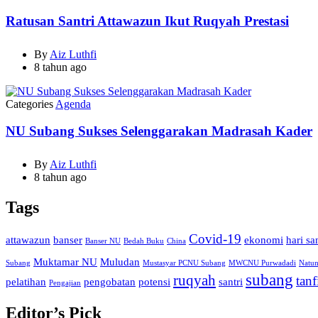
Ratusan Santri Attawazun Ikut Ruqyah Prestasi
By
Aiz Luthfi
8 tahun ago
Categories
Agenda
NU Subang Sukses Selenggarakan Madrasah Kader
By
Aiz Luthfi
8 tahun ago
Tags
Covid-19
attawazun
banser
ekonomi
hari sa
Banser NU
Bedah Buku
China
Muktamar NU
Muludan
Subang
Mustasyar PCNU Subang
MWCNU Purwadadi
Natu
subang
ruqyah
tanf
pelatihan
pengobatan
potensi
santri
Pengajian
Editor’s Pick