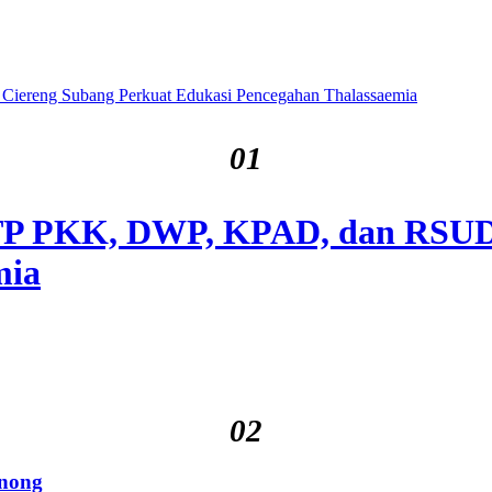
01
, TP PKK, DWP, KPAD, dan RSUD
mia
02
nong