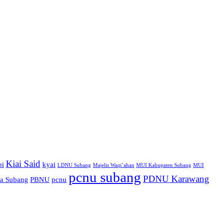
Kiai Said
bi
kyai
LDNU Subang
Majelis Waqi`ahan
MUI Kabupaten Subang
MUI
pcnu subang
PDNU Karawang
sa Subang
PBNU
pcnu