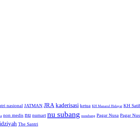
JRA
kaderisasi
ntri nasional
JATMAN
ketua
KH Sati
KH Manarul Hidayat
nu subang
nu
non medis
numart
Pagar Nusa
Pagar Nu
na
nusubang
idziyah
The Santri