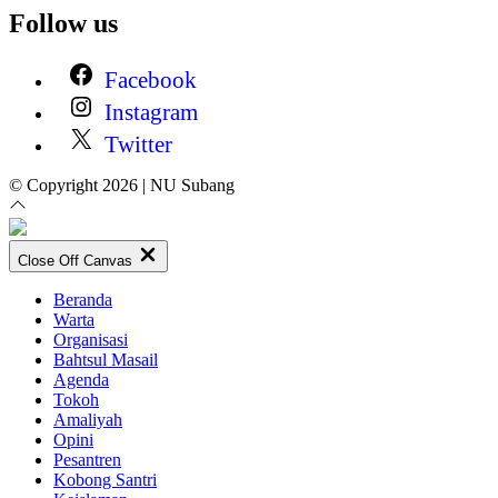
Follow us
Facebook
Instagram
Twitter
© Copyright 2026 | NU Subang
Close Off Canvas
Beranda
Warta
Organisasi
Bahtsul Masail
Agenda
Tokoh
Amaliyah
Opini
Pesantren
Kobong Santri