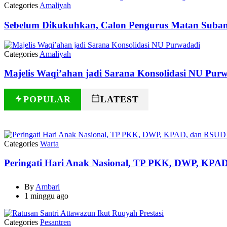
Categories
Amaliyah
Sebelum Dikukuhkan, Calon Pengurus Matan Suba
Categories
Amaliyah
Majelis Waqi’ahan jadi Sarana Konsolidasi NU Pur
POPULAR
LATEST
Categories
Warta
Peringati Hari Anak Nasional, TP PKK, DWP, KPAD
By
Ambari
1 minggu ago
Categories
Pesantren