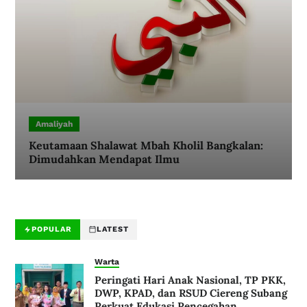
Amaliyah
Keutamaan Shalawat Mbah Kholil Bangkalan:
Dimudahkan Mendapat Ilmu
POPULAR
LATEST
Warta
Peringati Hari Anak Nasional, TP PKK,
DWP, KPAD, dan RSUD Ciereng Subang
Perkuat Edukasi Pencegahan