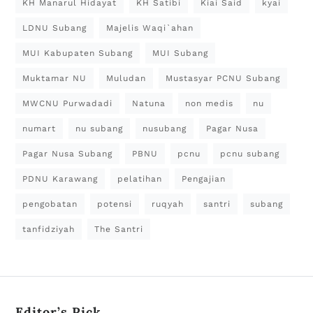
KH Manarul Hidayat
KH Satibi
Kiai Said
kyai
LDNU Subang
Majelis Waqi`ahan
MUI Kabupaten Subang
MUI Subang
Muktamar NU
Muludan
Mustasyar PCNU Subang
MWCNU Purwadadi
Natuna
non medis
nu
numart
nu subang
nusubang
Pagar Nusa
Pagar Nusa Subang
PBNU
pcnu
pcnu subang
PDNU Karawang
pelatihan
Pengajian
pengobatan
potensi
ruqyah
santri
subang
tanfidziyah
The Santri
Editor’s Pick