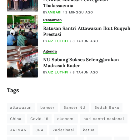
Thalassaemia
BY
AMBARI
2 MINGGU AGO
Pesantren
Ratusan Santri Attawazun Ikut Ruqyah
Prestasi
BY
AIZ LUTHFI
8 TAHUN AGO
Agenda
NU Subang Sukses Selenggarakan
Madrasah Kader
BY
AIZ LUTHFI
8 TAHUN AGO
Tags
attawazun
banser
Banser NU
Bedah Buku
China
Covid-19
ekonomi
hari santri nasional
JATMAN
JRA
kaderisasi
ketua