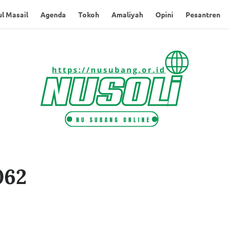
l Masail
Agenda
Tokoh
Amaliyah
Opini
Pesantren
062