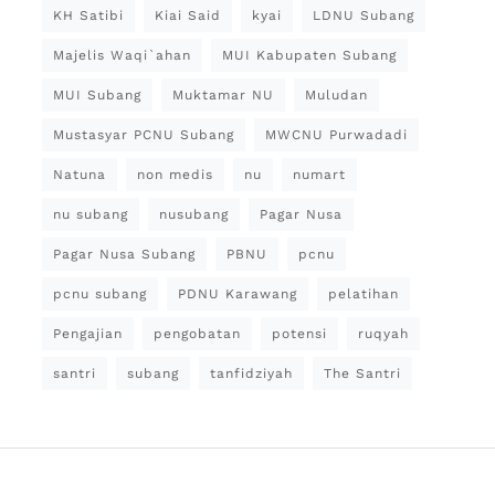
KH Satibi
Kiai Said
kyai
LDNU Subang
Majelis Waqi`ahan
MUI Kabupaten Subang
MUI Subang
Muktamar NU
Muludan
Mustasyar PCNU Subang
MWCNU Purwadadi
Natuna
non medis
nu
numart
nu subang
nusubang
Pagar Nusa
Pagar Nusa Subang
PBNU
pcnu
pcnu subang
PDNU Karawang
pelatihan
Pengajian
pengobatan
potensi
ruqyah
santri
subang
tanfidziyah
The Santri