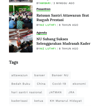
BY
AMBARI
2 MINGGU AGO
Pesantren
Ratusan Santri Attawazun Ikut
Ruqyah Prestasi
BY
AIZ LUTHFI
8 TAHUN AGO
Agenda
NU Subang Sukses
Selenggarakan Madrasah Kader
BY
AIZ LUTHFI
8 TAHUN AGO
Tags
attawazun
banser
Banser NU
Bedah Buku
China
Covid-19
ekonomi
hari santri nasional
JATMAN
JRA
kaderisasi
ketua
KH Manarul Hidayat