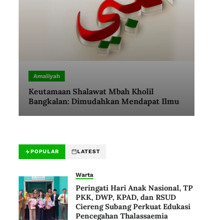
Amaliyah
Keutamaan Shalawat Mbah Kholil
Bangkalan: Dimudahkan Mendapat Ilmu
POPULAR
LATEST
Warta
Peringati Hari Anak Nasional, TP
PKK, DWP, KPAD, dan RSUD
Ciereng Subang Perkuat Edukasi
Pencegahan Thalassaemia