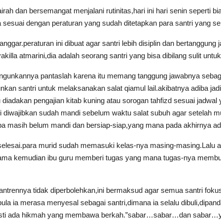
ah dan bersemangat menjalani rutinitas,hari ini hari senin seperti bi
 sesuai dengan peraturan yang sudah ditetapkan para santri yang s
nggar.peraturan ini dibuat agar santri lebih disiplin dan bertanggu
illa atmarini,dia adalah seorang santri yang bisa dibilang sulit untu
gunkannya pantaslah karena itu memang tanggung jawabnya sebag
 santri untuk melaksanakan salat qiamul lail.akibatnya adiba jadi 
u diadakan pengajian kitab kuning atau sorogan tahfizd sesuai jadwal
ri diwajibkan sudah mandi sebelum waktu salat subuh agar setelah mu
a masih belum mandi dan bersiap-siap,yang mana pada akhirnya ad
selesai.para murid sudah memasuki kelas-nya masing-masing.Lalu 
k lama kemudian ibu guru memberi tugas yang mana tugas-nya membu
trennya tidak diperbolehkan,ini bermaksud agar semua santri fokus 
 pula ia merasa menyesal sebagai santri,dimana ia selalu dibuli,dipa
tu,pasti ada hikmah yang membawa berkah.”sabar…sabar…dan sabar