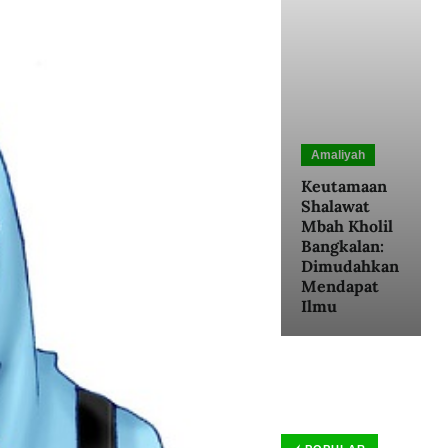
Amaliyah
Keutamaan
Shalawat
Mbah Kholil
Bangkalan:
Dimudahkan
Mendapat
Ilmu