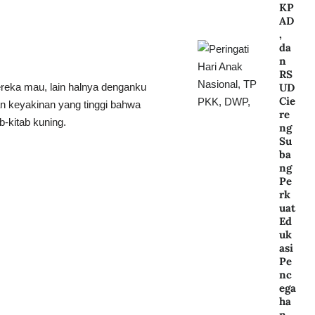
KP
AD
,
da
n
RS
UD
reka mau, lain halnya denganku
Cie
an keyakinan yang tinggi bahwa
re
-kitab kuning.
ng
Su
ba
ng
Pe
rk
uat
Ed
uk
asi
Pe
nc
ega
ha
n