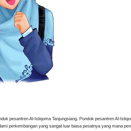
dok pesantren Al-Istiqoma Tanjungsiang. Pondok pesantren Al-Istiq
galami perkembangan yang sangat luar biasa pesatnya yang mana pend