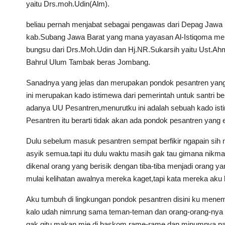
yaitu Drs.moh.Udin(Alm).
beliau pernah menjabat sebagai pengawas dari Depag Jaw
kab.Subang Jawa Barat yang mana yayasan Al-Istiqoma memb
bungsu dari Drs.Moh.Udin dan Hj.NR.Sukarsih yaitu Ust.Ahma
Bahrul Ulum Tambak beras Jombang.
Sanadnya yang jelas dan merupakan pondok pesantren yan
ini merupakan kado istimewa dari pemerintah untuk santri be
adanya UU Pesantren,menurutku ini adalah sebuah kado isti
Pesantren itu berarti tidak akan ada pondok pesantren yang
Dulu sebelum masuk pesantren sempat berfikir ngapain sih 
asyik semua.tapi itu dulu waktu masih gak tau gimana nikma
dikenal orang yang berisik dengan tiba-tiba menjadi orang ya
mulai kelihatan awalnya mereka kaget,tapi kata mereka aku
Aku tumbuh di lingkungan pondok pesantren disini ku menem
kalo udah nimrung sama teman-teman dan orang-orang-nya pad
gak gitu makan mie di baskom rame-rame dan minumnya past