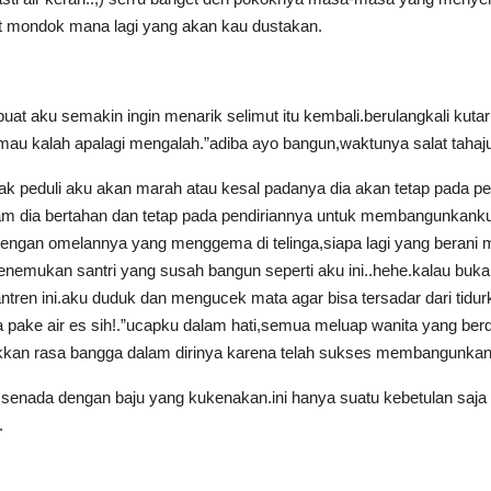
 mondok mana lagi yang akan kau dustakan.
at aku semakin ingin menarik selimut itu kembali.berulangkali kutarik
k mau kalah apalagi mengalah.”adiba ayo bangun,waktunya salat tahaj
 peduli aku akan marah atau kesal padanya dia akan tetap pada pe
 jam dia bertahan dan tetap pada pendiriannya untuk membangunkanku
dengan omelannya yang menggema di telinga,siapa lagi yang berani
nemukan santri yang susah bangun seperti aku ini..hehe.kalau buka
n ini.aku duduk dan mengucek mata agar bisa tersadar dari tidurku
 pake air es sih!.”ucapku dalam hati,semua meluap wanita yang berdi
ukkan rasa bangga dalam dirinya karena telah sukses membangunka
a senada dengan baju yang kukenakan.ini hanya suatu kebetulan saja 
.