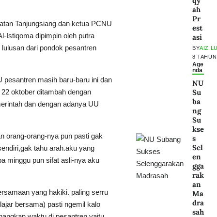
qy
ah
Pr
atan Tanjungsiang dan ketua PCNU
est
Istiqoma dipimpin oleh putra
asi
 lulusan dari pondok pesantren
BY
AIZ L
8 TAHUN
Age
nda
pesantren masih baru-baru ini dan
NU
Su
al 22 oktober ditambah dengan
ba
emerintah dan dengan adanya UU
ng
Su
kse
n orang-orang-nya pun pasti gak
s
Sel
endiri,gak tahu arah.aku yang
en
pa minggu pun sifat asli-nya aku
gga
rak
an
rsamaan yang hakiki. paling serru
Ma
dra
ajar bersama) pasti ngemil kalo
sah
angkan waktu di pesantren yaitu