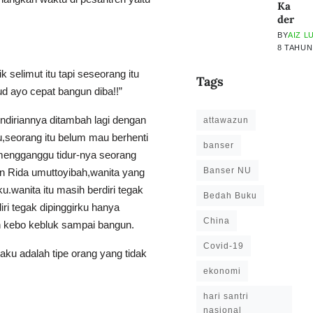
Ka
der
BY
AIZ L
8 TAHUN
 selimut itu tapi seseorang itu
Tags
ud ayo cepat bangun diba!!”
ndiriannya ditambah lagi dengan
attawazun
,seorang itu belum mau berhenti
banser
 mengganggu tidur-nya seorang
Banser NU
n Rida umuttoyibah,wanita yang
.wanita itu masih berdiri tegak
Bedah Buku
ri tegak dipinggirku hanya
China
n kebo kebluk sampai bangun.
Covid-19
aku adalah tipe orang yang tidak
ekonomi
hari santri
nasional