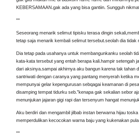
KEBERSAMAAN.gak ada yang bisa gantiin. Sungguh nikmat
**
Seseorang menarik selimut tipisku terasa dingin sekali,membu
tetap saja menarik kembali selimut tersebut.seolah dia tida
Dia tetap pada usahanya untuk membangunkanku seolah tidak
kata-kata tersebut yang entah berapa kali.hampir setengah
dari aksinya.sampai akhirnya aku bangun karena tak tahan 
santriwati dengan caranya yang pantang menyerah ketika me
mempunyai gelar kepengurusan sebqagai keamanan di pesantre
disamping tempat tidurku seb.”kenapa gak sekalian sebor aja
menunjukan jajaran gigi rapi dan tersenyum hangat menunj
Aku berdiri dan mengambil jilbab instan berwarna hijau tosk
memperdulikan kecocokan warna baju yang kukenakan pula
**