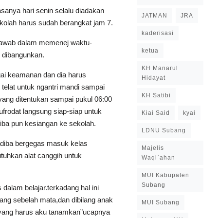
asanya hari senin selalu diadakan
JATMAN
JRA
ekolah harus sudah berangkat jam 7.
kaderisasi
ng jawab dalam memenej waktu-
ketua
k dibangunkan.
KH Manarul
ai keamanan dan dia harus
Hidayat
telat untuk ngantri mandi sampai
KH Satibi
 yang ditentukan sampai pukul 06:00
frodat langsung siap-siap untuk
Kiai Said
kyai
iba pun kesiangan ke sekolah.
LDNU Subang
adiba bergegas masuk kelas
Majelis
tuhkan alat canggih untuk
Waqi`ahan
MUI Kabupaten
Subang
dalam belajar.terkadang hal ini
ndang sebelah mata,dan dibilang anak
MUI Subang
…yang harus aku tanamkan”ucapnya