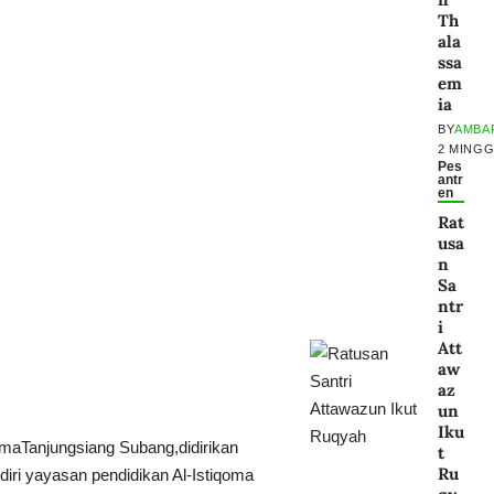
Th
ala
ssa
em
ia
BY
AMBA
2 MING
Pes
antr
en
Rat
usa
n
Sa
ntr
i
Att
aw
az
un
Iku
omaTanjungsiang Subang,didirikan
t
Ru
iri yayasan pendidikan Al-Istiqoma