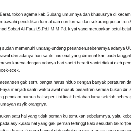
a Barat, tokoh agama kab.Subang umumnya dan khususnya di kecam
awahi pendidikan formal dan non formal dan sekarang pesantren Al-
d Sobari Al-Fauzi,S.Pd.I.M.M.Pd. kiyai yang merupakan betul-betul
g sudah memenuhi undang-undang pesantren,sebenarnya adanya UU 
rawal dari adanya hari santri nasional yang dimeriahkan pada tangg
mewa.karena dengan adanya hari santri berarti santri diakui oleh p
 ecek-ecek.
mesantren gak serru banget harus hidup dengan banyak peraturan da
t-nya menjadi santri.waktu awal masuk pesantren serasa bukan diri s
ng pendiam,namun hal seperti ini tidak bertahan lama setelah bebera
 lumayan asyik orangnya.
ukan satu hal yang tidak pernah ku temukan sebelumnya, yaitu kebe
a asyik,satu hal yang gak pernah tertinggl kalo sesudah takror(bel
i air keran..;) serru banget deh pokoknya masa-masa yang menyen