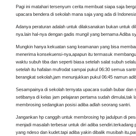
Pagi ini matahari tersenyum cerita membuat siapa saja bergair
upacara bendera di sekolah mana saja yang ada di Indonesia
Adanya peraturan adalah untuk dilaksanakan bukan untuk dila
nya.lain hal-nya dengan gadis mungil yang bernama Adiba syak
Mungkin hanya kekuatan sang keamanan yang bisa memban
menerima konsekuensi-nya,apapun itu termasuk membangunkan
waktu subuh tiba dan seperti biasa setelah salat subuh selal
setelah itu hafalan mufrodat sampai pukul 06:30 semua sant
berangkat sekolah,jam menunjukkan pukul 06:45 namun adib
Sesampainya di sekolah ternyata upacara sudah bubar dan 
setibanya di kelas jam pelajaran pertama sudah dimulai,ta
membrosing sedangkan posisi adiba adlah seorang santri.
Jangankan hp canggih untuk membrosing hp jadulpun di pesan
menjadi masalah terbesar untuk diri adiba sendiri.terkadang
yang ndeso dan kudet.tapi adiba yakin dibalik musibah i