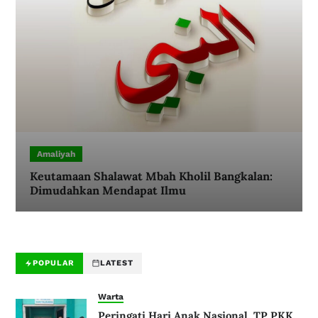
Amaliyah
Keutamaan Shalawat Mbah Kholil Bangkalan:
Dimudahkan Mendapat Ilmu
POPULAR
LATEST
Warta
Peringati Hari Anak Nasional, TP PKK,