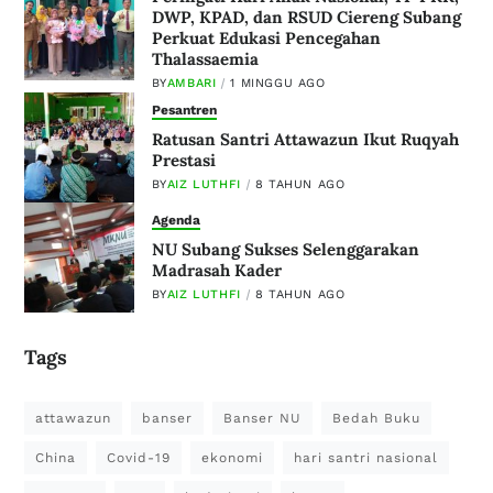
DWP, KPAD, dan RSUD Ciereng Subang
Perkuat Edukasi Pencegahan
Thalassaemia
BY
AMBARI
1 MINGGU AGO
Pesantren
Ratusan Santri Attawazun Ikut Ruqyah
Prestasi
BY
AIZ LUTHFI
8 TAHUN AGO
Agenda
NU Subang Sukses Selenggarakan
Madrasah Kader
BY
AIZ LUTHFI
8 TAHUN AGO
Tags
attawazun
banser
Banser NU
Bedah Buku
China
Covid-19
ekonomi
hari santri nasional