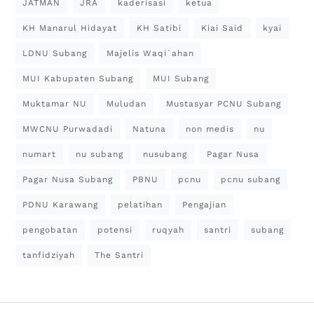
JATMAN
JRA
kaderisasi
ketua
KH Manarul Hidayat
KH Satibi
Kiai Said
kyai
LDNU Subang
Majelis Waqi`ahan
MUI Kabupaten Subang
MUI Subang
Muktamar NU
Muludan
Mustasyar PCNU Subang
MWCNU Purwadadi
Natuna
non medis
nu
numart
nu subang
nusubang
Pagar Nusa
Pagar Nusa Subang
PBNU
pcnu
pcnu subang
PDNU Karawang
pelatihan
Pengajian
pengobatan
potensi
ruqyah
santri
subang
tanfidziyah
The Santri